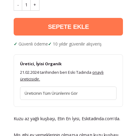
-
1
+
SEPETE EKLE
Güvenli ödeme
10 yıldır güvenilir alışveriş
Üretici, İyisi Organik
21.02.2024 tarihinden beri Eski Tadında
onaylı
üreticisidir.
Üreticinin Tüm Ürünlerini Gör
Kuzu az yağlı kuşbaşı, Etin En İyisi, Eskitadinda.com'da.
Mis gibi ev yemeklerinin olmazsa olmazı kuzu kuşbaşı.