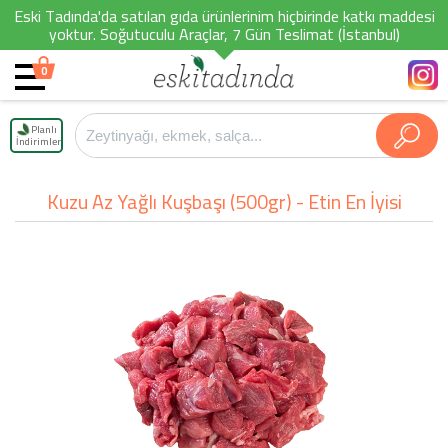
Eski Tadında'da satılan gıda ürünlerinim hiçbirinde katkı maddesi
yoktur. Soğutuculu Araçlar, 7 Gün Teslimat (İstanbul)
0
Planlı
İndirimler
Kuzu Az Yağlı Kuşbaşı (500gr) - Etin En İyisi