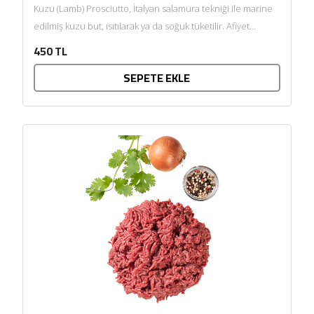
Kuzu (Lamb) Prosciutto, İtalyan salamura tekniği ile marine
edilmiş kuzu but, ısıtılarak ya da soğuk tüketilir. Afiyet
olsun....
450 TL
SEPETE EKLE