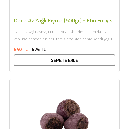
Dana Az Yağlı Kıyma (500gr) - Etin En İyisi
Dana az yağlı kıyma, Etin En İyisi, Eskitadinda.com'da. Dana
kaburga etinden sinirleri temizlendikten sonra kendi yağı ile
çift...
640 TL
576 TL
SEPETE EKLE