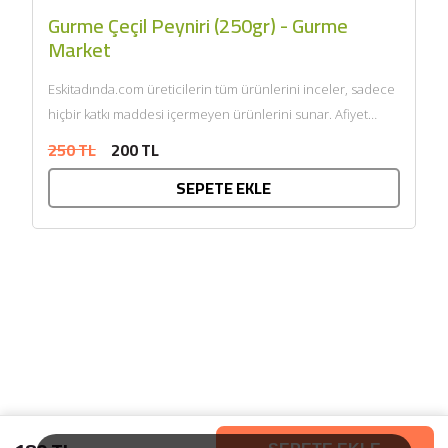
Gurme Çeçil Peyniri (250gr) - Gurme
Market
Eskitadında.com üreticilerin tüm ürünlerini inceler, sadece
hiçbir katkı maddesi içermeyen ürünlerini sunar. Afiyet
olsun....
250 TL
200 TL
SEPETE EKLE