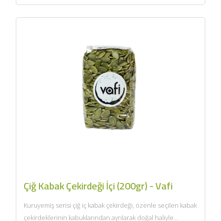
Çiğ Kabak Çekirdeği İçi (200gr) - Vafi
Kuruyemiş serisi çiğ iç kabak çekirdeği, özenle seçilen kabak
çekirdeklerinin kabuklarından ayrılarak doğal haliyle