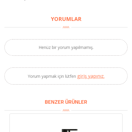
YORUMLAR
×
BU HAFTANIN PLANLI İNDİRİMİ
2690,00 TL
Kaan Olgun Hasat
Henüz bir yorum yapılmamış.
2071,30 TL
Naturel Sızma
Zeytinyağı (5lt, Soğuk
Sıkım) - Bilgem
Zeytincilik
giriş yapınız.
Yorum yapmak için lütfen
SEPETE EKLE
BENZER ÜRÜNLER