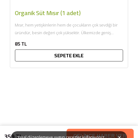
Organik Süt Mısır (1 adet)
Mısır, hem yetişkinlerin hem de çocukların çok sevdiği bir
üründür, besin değeri çok yüksektir. Ülkemizde geniş
anlamda...
85 TL
SEPETE EKLE
359 TL
×
Yasal düzenlemeye uygun çerezler kullanıyoruz.
GELİNCE HABER VER