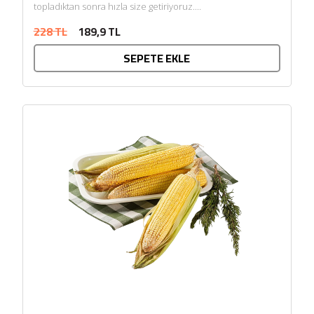
topladıktan sonra hızla size getiriyoruz....
228 TL
189,9 TL
SEPETE EKLE