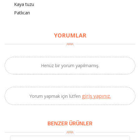
Kaya tuzu
Patlıcan
×
BU HAFTANIN PLANLI İNDİRİMİ
YORUMLAR
2320,00 TL
Sızma Zeytinyağı
2100,00 TL
(2025 Yeni Hasat,
Güney Ege, 5 Litre) -
Henüz bir yorum yapılmamış.
AtcaNova
giriş yapınız.
Yorum yapmak için lütfen
SEPETE EKLE
BENZER ÜRÜNLER