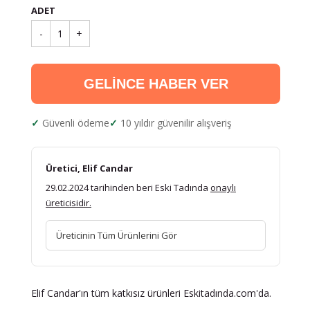
ADET
-
1
+
GELİNCE HABER VER
Güvenli ödeme
10 yıldır güvenilir alışveriş
Üretici, Elif Candar
29.02.2024 tarihinden beri Eski Tadında
onaylı
üreticisidir.
Üreticinin Tüm Ürünlerini Gör
Elif Candar'ın tüm katkısız ürünleri Eskitadında.com'da.