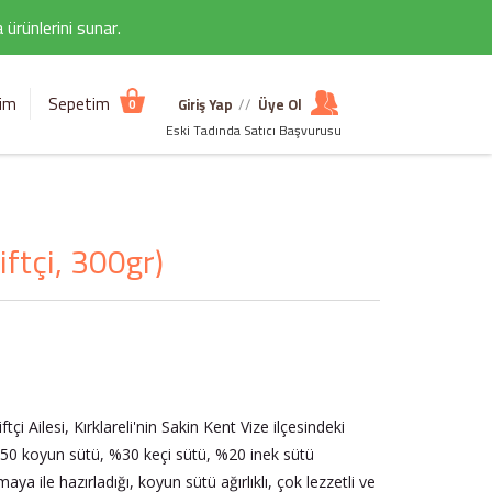
ürünlerini sunar.
şim
Sepetim
Giriş Yap
//
Üye Ol
0
Eski Tadında Satıcı Başvurusu
ftçi, 300gr)
tçi Ailesi, Kırklareli'nin Sakin Kent Vize ilçesindeki
50 koyun sütü, %30 keçi sütü, %20 inek sütü
ya ile hazırladığı, koyun sütü ağırlıklı, çok lezzetli ve