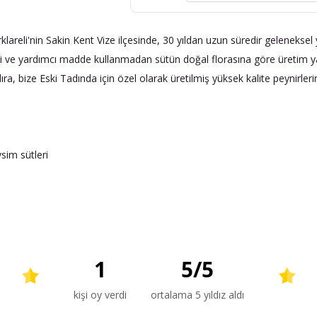
Kırklareli'nin Sakin Kent Vize ilçesinde, 30 yıldan uzun süredir gelenekse
desi ve yardımcı madde kullanmadan sütün doğal florasına göre üretim 
ra, bize Eski Tadında için özel olarak üretilmiş yüksek kalite peynirleri
sim sütleri
1
5
/
5
kişi oy verdi
ortalama 5 yıldız aldı