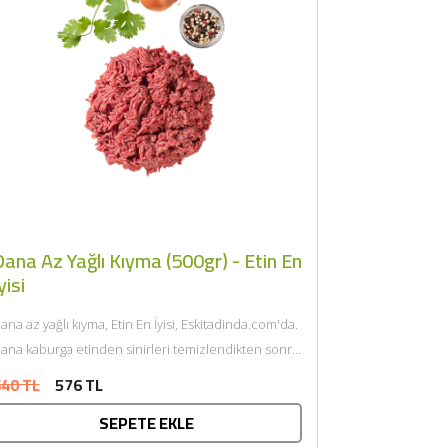
ana Az Yağlı Kıyma (500gr) - Etin En
yisi
ana az yağlı kıyma, Etin En İyisi, Eskitadinda.com'da.
ana kaburga etinden sinirleri temizlendikten sonra
endi yağı ile çift...
40 TL
576 TL
SEPETE EKLE