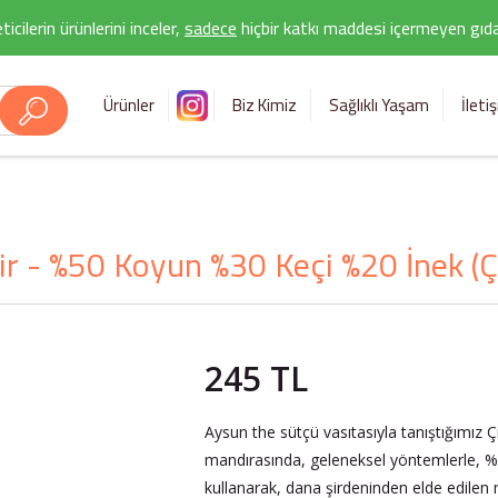
icilerin ürünlerini inceler,
sadece
hiçbir katkı maddesi içermeyen gıda 
Ürünler
Biz Kimiz
Sağlıklı Yaşam
İleti
r - %50 Koyun %30 Keçi %20 İnek (Çi
245 TL
Aysun the sütçü vasıtasıyla tanıştığımız Çif
mandırasında, geleneksel yöntemlerle, %
kullanarak, dana şirdeninden elde edilen ma