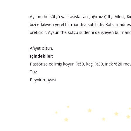
Aysun the sütçü vasıtasıyla tanıştığımız Çiftçi Ailesi, 
bizi etkileyen yerel bir mandıra sahibidir. Katkı mad
üreticidir. Aysun the sütçü sütlerini de işleyen bu mandı
Afiyet olsun.
İçindekiler:
Pastörize edilmiş koyun %50, keçi %30, inek %20 mev
Tuz
Peynir mayası