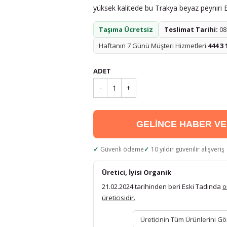
yüksek kalitede bu Trakya beyaz peyniri Es
Taşıma Ücretsiz
Teslimat Tarihi:
08.
Haftanın 7 Günü Müşteri Hizmetleri
444 3 
ADET
-
1
+
GELİNCE HABER V
Güvenli ödeme
10 yıldır güvenilir alışveriş
Üretici, İyisi Organik
21.02.2024 tarihinden beri Eski Tadında
o
üreticisidir.
Üreticinin Tüm Ürünlerini Gö