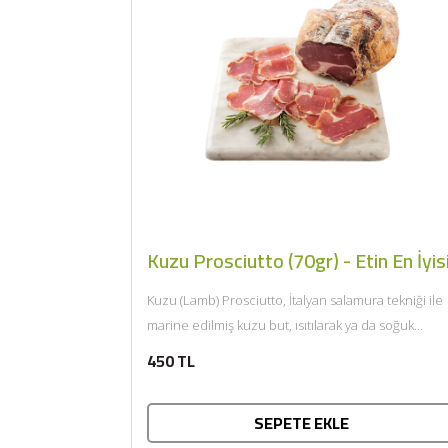
Kuzu Prosciutto (70gr) - Etin En İyis
Kuzu (Lamb) Prosciutto, İtalyan salamura tekniği ile
marine edilmiş kuzu but, ısıtılarak ya da soğuk
tüketilir. Afiyet olsun....
450 TL
SEPETE EKLE