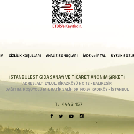
AM
GİZLİLİK KOŞULLARI
ANALİZ SONUÇLARI
İADE ve İPTAL
ÜYELİK SÖZL
İSTANBULEST GIDA SANAYİ VE TİCARET ANONİM ŞİRKETİ
ADRES: ALTIEYLÜL, KİRAZKÖYÜ NO:12 - BALIKESİR
DAĞITIM: KOŞUYOLU MH. KATİP SALİH SK. NO:97 KADIKÖY - İSTANBUL
T:
444 3 157