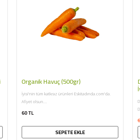
i
Organik Havuç (500gr)
D
İ
İyisi'nin tüm katkısız ürünleri Eskitadında.com'da.
D
Afiyet olsun....
D
60 TL
k
6
SEPETE EKLE