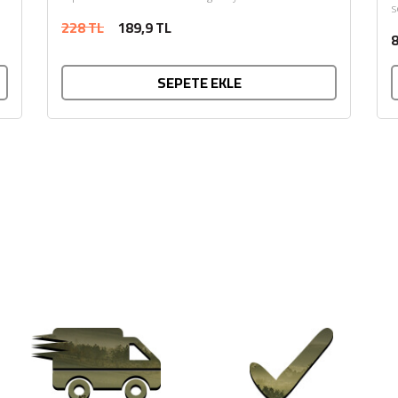
s
228 TL
189,9 TL
Ü
8
SEPETE EKLE