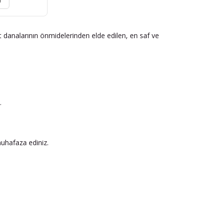
r
üt danalarının önmidelerinden elde edilen, en saf ve
.
muhafaza ediniz.