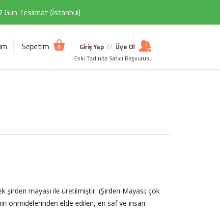
 7 Gün Teslimat (İstanbul)
şim
Sepetim
Giriş Yap
//
Üye Ol
0
Eski Tadında Satıcı Başvurusu
k şirden mayası ile üretilmiştir. (Şirden Mayası; çok
nın önmidelerinden elde edilen, en saf ve insan