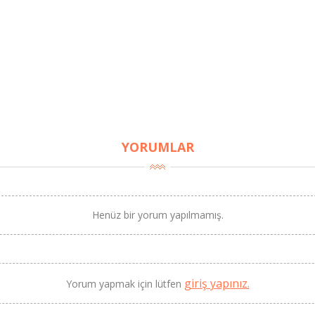
YORUMLAR
BU HAFTANIN PLANLI İNDİRİMİ
2320,00 TL
Sızma Zeytinyağı (2025
Henüz bir yorum yapılmamış.
2100,00 TL
Yeni Hasat, Güney Ege, 5
Litre) - AtcaNova
SEPETE EKLE
giriş yapınız.
Yorum yapmak için lütfen