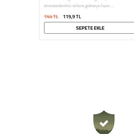
domateslerimiz sizlere gelmeye hazır....
144 TL
119,9 TL
SEPETE EKLE