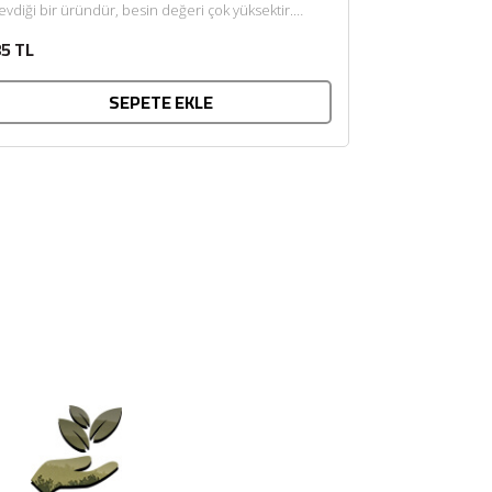
evdiği bir üründür, besin değeri çok yüksektir.
lkemizde geniş anlamda...
5 TL
SEPETE EKLE