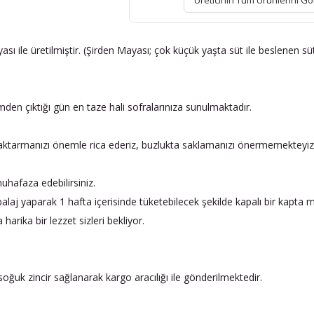
Üreticinin Tüm Ürünlerini Gö
ası ile üretilmiştir. (Şirden Mayası; çok küçük yaşta süt ile beslenen s
mden çıktığı gün en taze hali sofralarınıza sunulmaktadır.
a aktarmanızı önemle rica ederiz, buzlukta saklamanızı önermemekteyiz
hafaza edebilirsiniz.
alaj yaparak 1 hafta içerisinde tüketebilecek şekilde kapalı bir kapta 
arika bir lezzet sizleri bekliyor.
oğuk zincir sağlanarak kargo aracılığı ile gönderilmektedir.