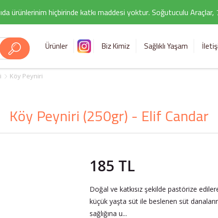
ıda ürünlerinim hiçbirinde katkı maddesi yoktur. Soğutuculu Araçlar,
Ürünler
Biz Kimiz
Sağlıklı Yaşam
İleti
i
Köy Peyniri
Köy Peyniri (250gr) - Elif Candar
185 TL
Doğal ve katkısız şekilde pastörize edilere
küçük yaşta süt ile beslenen süt danaları
sağlığına u...