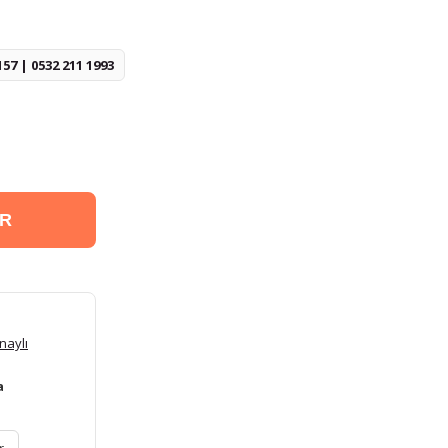
157 | 0532 211 1993
ER
naylı
a