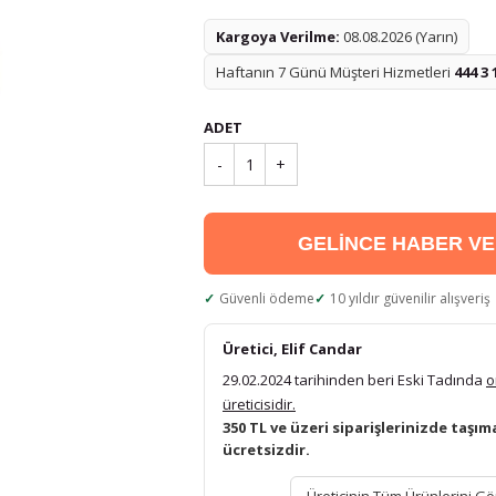
Kargoya Verilme:
08.08.2026 (Yarın)
Haftanın 7 Günü Müşteri Hizmetleri
444 3 
ADET
-
1
+
GELİNCE HABER V
Güvenli ödeme
10 yıldır güvenilir alışveriş
Üretici, Elif Candar
29.02.2024 tarihinden beri Eski Tadında
o
üreticisidir.
350 TL ve üzeri siparişlerinizde taşım
ücretsizdir.