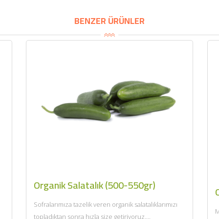
BENZER ÜRÜNLER
Organik Salatalık (500-550gr)
O
Sofralarımıza tazelik veren organik salatalıklarımızı
M
topladıktan sonra hızla size getiriyoruz....