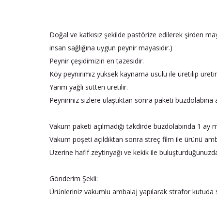
Doğal ve katkısız şekilde pastörize edilerek şirden may
insan sağlığına uygun peynir mayasıdır.)
Peynir çeşidimizin en tazesidir.
Köy peynirimiz yüksek kaynama usülü ile üretilip üreti
Yarım yağlı sütten üretilir.
Peyniriniz sizlere ulaştıktan sonra paketi buzdolabın
Vakum paketi açılmadığı takdirde buzdolabında 1 ay mu
Vakum poşeti açıldıktan sonra streç film ile ürünü amb
Üzerine hafif zeytinyağı ve kekik ile buluşturduğunuzda h
Gönderim Şekli:
Ürünleriniz vakumlu ambalaj yapılarak strafor kutuda s