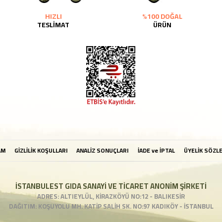
HIZLI
%100 DOĞAL
TESLİMAT
ÜRÜN
AM
GİZLİLİK KOŞULLARI
ANALİZ SONUÇLARI
İADE ve İPTAL
ÜYELİK SÖZL
İSTANBULEST GIDA SANAYİ VE TİCARET ANONİM ŞİRKETİ
ADRES: ALTIEYLÜL, KİRAZKÖYÜ NO:12 - BALIKESİR
DAĞITIM: KOŞUYOLU MH. KATİP SALİH SK. NO:97 KADIKÖY - İSTANBUL