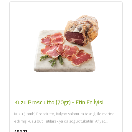
Kuzu Prosciutto (70gr) - Etin En İyisi
Kuzu (Lamb) Prosciutto, İtalyan salamura tekniği ile marine
edilmiş kuzu but, ısıtılarak ya da soğuk tüketilir. Afiyet
olsun....
450 TL