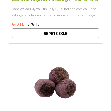
Dana az yağlı kıyma, Etin En İyisi, Eskitadinda.com'da. Dana
kaburga etinden sinirleri temizlendikten sonra kendi yağı ile
çift...
640 TL
576 TL
SEPETE EKLE