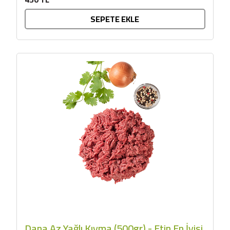
SEPETE EKLE
Dana Az Yağlı Kıyma (500gr) - Etin En İyisi