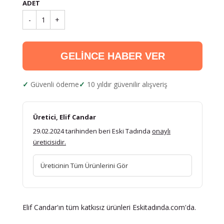
ADET
-
1
+
GELİNCE HABER VER
Güvenli ödeme
10 yıldır güvenilir alışveriş
Üretici, Elif Candar
29.02.2024 tarihinden beri Eski Tadında
onaylı
üreticisidir.
Üreticinin Tüm Ürünlerini Gör
Elif Candar'ın tüm katkısız ürünleri Eskitadında.com'da.