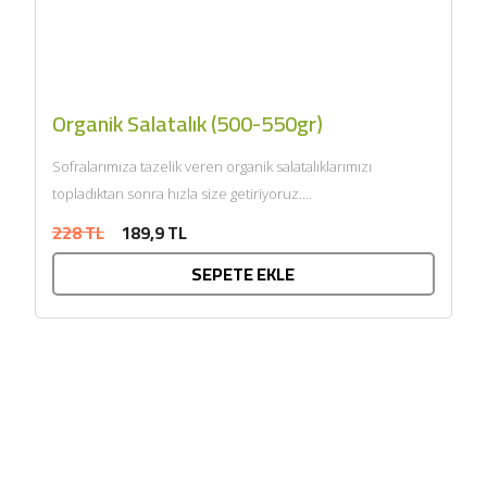
Organik Salatalık (500-550gr)
Sofralarımıza tazelik veren organik salatalıklarımızı
topladıktan sonra hızla size getiriyoruz....
228 TL
189,9 TL
SEPETE EKLE