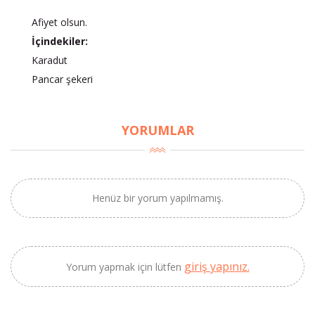
Afiyet olsun.
İçindekiler:
Karadut
×
Pancar şekeri
BU HAFTANIN PLANLI İNDİRİMİ
2690,00 TL
Kaan Olgun Hasat
YORUMLAR
2071,30 TL
Naturel Sızma
Zeytinyağı (5lt, Soğuk
Sıkım) - Bilgem
Zeytincilik
Henüz bir yorum yapılmamış.
SEPETE EKLE
giriş yapınız.
Yorum yapmak için lütfen