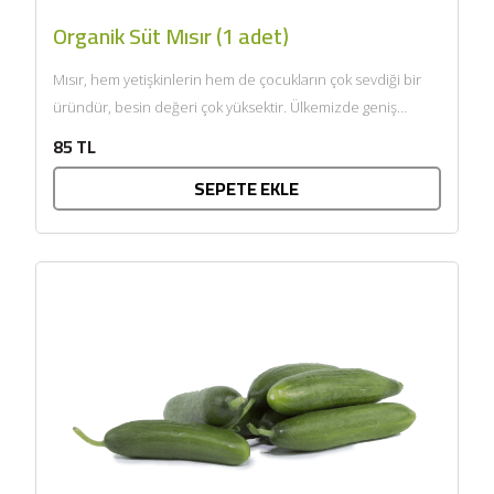
Organik Süt Mısır (1 adet)
Mısır, hem yetişkinlerin hem de çocukların çok sevdiği bir
üründür, besin değeri çok yüksektir. Ülkemizde geniş
anlamda...
85 TL
SEPETE EKLE