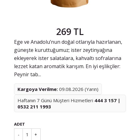
269 TL
Ege ve Anadolu’nun doğal otlarıyla hazırlanan,
güneşte kuruttuğumuz; ister zeytinyağına
ekleyerek ister salatalara, kahvaltı sofralarına
lezzet katan aromatik karışım. En iyi eşlikçiler:
Peynir tab...
Kargoya Verilme:
09.08.2026 (Yarın)
Haftanın 7 Günü Müşteri Hizmetleri
444 3 157 |
0532 211 1993
ADET
-
1
+