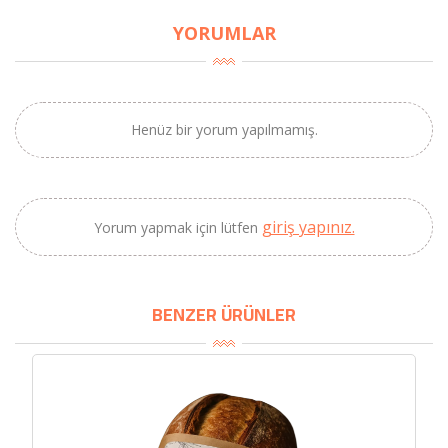
YORUMLAR
×
BU HAFTANIN PLANLI İNDİRİMİ
Henüz bir yorum yapılmamış.
2320,00 TL
Sızma Zeytinyağı
2100,00 TL
(2025 Yeni Hasat,
Güney Ege, 5 Litre) -
giriş yapınız.
Yorum yapmak için lütfen
AtcaNova
BENZER ÜRÜNLER
SEPETE EKLE