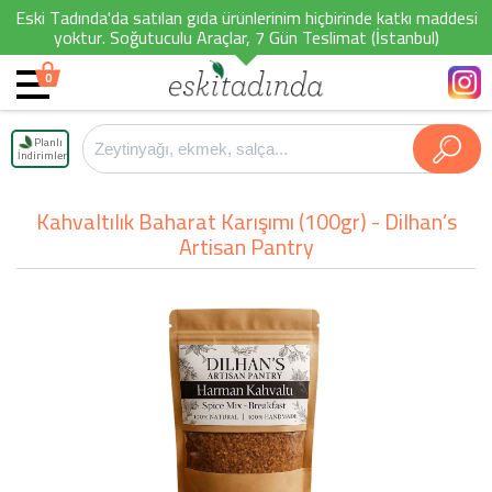
Eski Tadında'da satılan gıda ürünlerinim hiçbirinde katkı maddesi
yoktur. Soğutuculu Araçlar, 7 Gün Teslimat (İstanbul)
0
Planlı
İndirimler
Kahvaltılık Baharat Karışımı (100gr) - Dilhan’s
Artisan Pantry