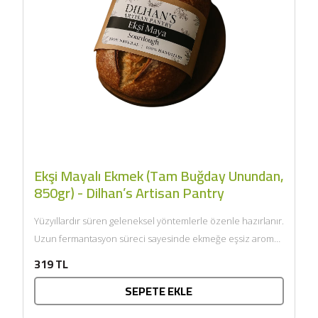
Ekşi Mayalı Ekmek (Tam Buğday Unundan,
850gr) - Dilhan’s Artisan Pantry
Yüzyıllardır süren geleneksel yöntemlerle özenle hazırlanır.
Uzun fermantasyon süreci sayesinde ekmeğe eşsiz aroma
ve hafif mayhoş tat...
319 TL
SEPETE EKLE