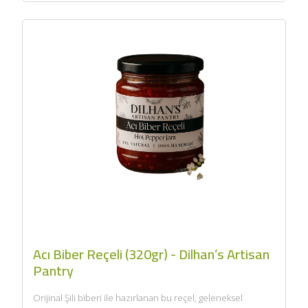
Acı Biber Reçeli (320gr) - Dilhan’s Artisan
Pantry
Orijinal Şili biberi ile hazırlanan bu reçel, geleneksel