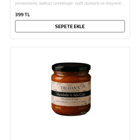
yöntemlerle, katkısız üretilmiştir. Hafif dumanlı ve meyvemsi
tonlara sahip,...
399 TL
SEPETE EKLE