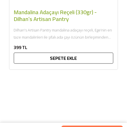
Mandalina Adaçayı Reçeli (330gr) -
Dilhan’s Artisan Pantry
Dilhan's Artisan Pantry mandalina adaçayı reçeli, Ege’nin en
taze mandalinleri ile şifalı ada çayı özünün birleşiminden
elde...
399 TL
SEPETE EKLE