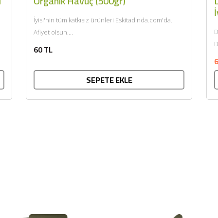
i
Organik Havuç (500gr)
D
İ
İyisi'nin tüm katkısız ürünleri Eskitadında.com'da.
D
Afiyet olsun....
D
60 TL
k
6
SEPETE EKLE