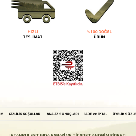
HIZLI
%100 DOĞAL
TESLİMAT
ÜRÜN
AM
GİZLİLİK KOŞULLARI
ANALİZ SONUÇLARI
İADE ve İPTAL
ÜYELİK SÖZL
İSTANBULEST GIDA SANAYİ VE TİCARET ANONİM ŞİRKETİ