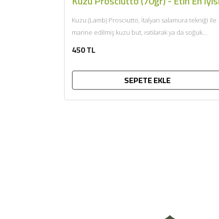
Kuzu Prosciutto (70gr) - Etin En İyis
Kuzu (Lamb) Prosciutto, İtalyan salamura tekniği ile
marine edilmiş kuzu but, ısıtılarak ya da soğuk
tüketilir. Afiyet olsun....
450 TL
SEPETE EKLE