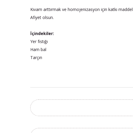
Kıvam arttırmak ve homojenizasyon için katkı maddeleri
Afiyet olsun.
İçindekiler:
Yer fıstığı
Ham bal
Tarçın