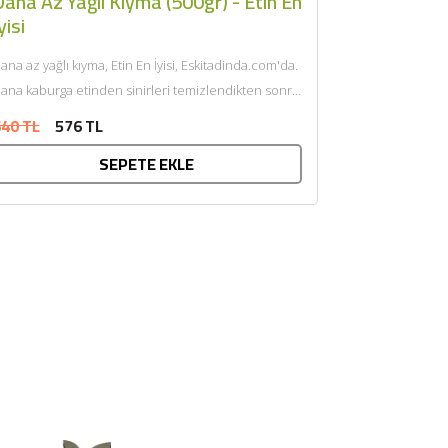
ana Az Yağlı Kıyma (500gr) - Etin En
yisi
ana az yağlı kıyma, Etin En İyisi, Eskitadinda.com'da.
ana kaburga etinden sinirleri temizlendikten sonra
endi yağı ile çift...
40 TL
576 TL
SEPETE EKLE