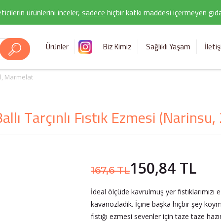
icilerin ürünlerini inceler,
sadece
hiçbir katkı maddesi içermeyen gıda 
Ürünler
Biz Kimiz
Sağlıklı Yaşam
İleti
l, Marmelat
llı Tarçınlı Fıstık Ezmesi (Narinsu,
150,84 TL
167,6 TL
İdeal ölçüde kavrulmuş yer fıstıklarımızı 
kavanozladık. İçine başka hiçbir şey koymad
fıstığı ezmesi sevenler için taze taze hazı