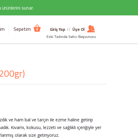
ürünlerini sunar.
şim
Sepetim
Giriş Yap
//
Üye Ol
0
Eski Tadında Satıcı Başvurusu
 200gr)
ezdik ve ham bal ve tarçın ile ezme haline getirip
ık. Kıvamı, kokusu, lezzeti ve sağlıklı içeriğiyle yer
rlanmış olarak size getiriyoruz.