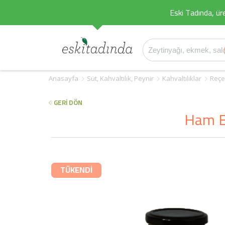
Eski Tadında, üret
Anasayfa
Süt, Kahvaltılık, Peynir
Kahvaltılıklar
Reçe
GERİ DÖN
Ham Ba
TÜKENDİ