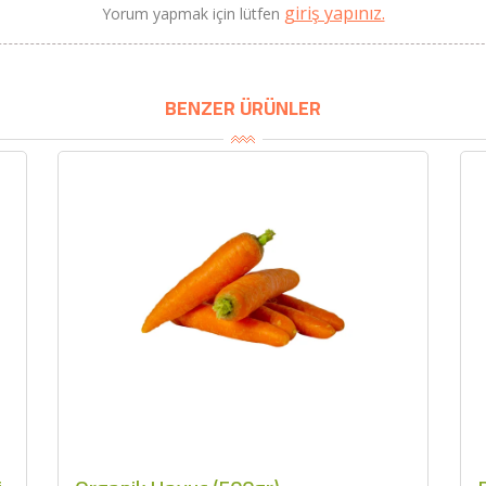
giriş yapınız.
Yorum yapmak için lütfen
BU HAFTANIN PLANLI İNDİRİMİ
BENZER ÜRÜNLER
2690,00 TL
Kaan Olgun Hasat
2071,30 TL
Naturel Sızma Zeytinyağı
(5lt, Soğuk Sıkım) - Bilgem
Zeytincilik
SEPETE EKLE