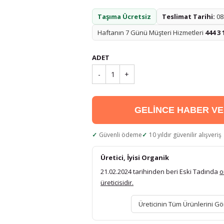
Taşıma Ücretsiz
Teslimat Tarihi:
08.
Haftanın 7 Günü Müşteri Hizmetleri
444 3 
ADET
-
1
+
GELİNCE HABER V
Güvenli ödeme
10 yıldır güvenilir alışveriş
Üretici, İyisi Organik
21.02.2024 tarihinden beri Eski Tadında
o
üreticisidir.
Üreticinin Tüm Ürünlerini Gö