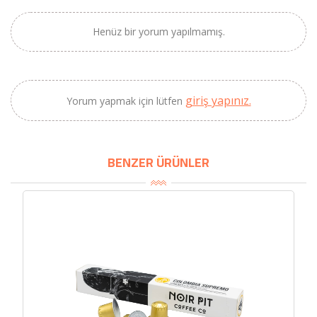
×
Henüz bir yorum yapılmamış.
BU HAFTANIN PLANLI İNDİRİMİ
2690,00 TL
Kaan Olgun Hasat
2071,30 TL
Naturel Sızma
giriş yapınız.
Yorum yapmak için lütfen
Zeytinyağı (5lt, Soğuk
Sıkım) - Bilgem
Zeytincilik
BENZER ÜRÜNLER
SEPETE EKLE