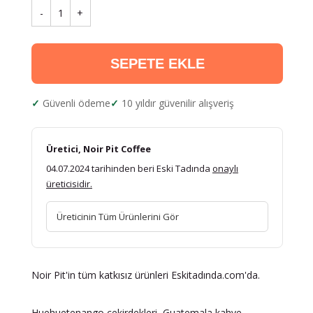
-
1
+
SEPETE EKLE
Güvenli ödeme
10 yıldır güvenilir alışveriş
Üretici, Noir Pit Coffee
04.07.2024 tarihinden beri Eski Tadında
onaylı
üreticisidir.
Üreticinin Tüm Ürünlerini Gör
Noir Pit'in tüm katkısız ürünleri Eskitadında.com'da.
Huehuetenango çekirdekleri, Guatemala kahve