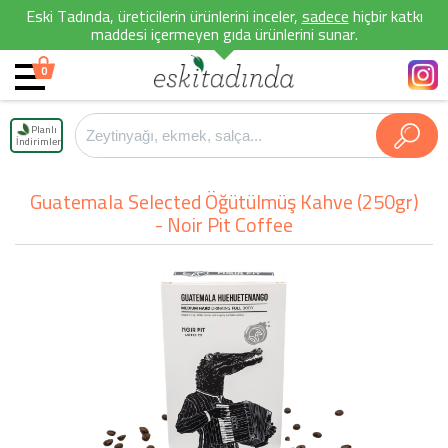
Eski Tadında, üreticilerin ürünlerini inceler,
sadece
hiçbir katkı
maddesi içermeyen gıda ürünlerini sunar.
0
Planlı
İndirimler
Guatemala Selected Öğütülmüş Kahve (250gr)
- Noir Pit Coffee