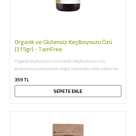
Organik ve Glutensiz Keçiboynuzu Özü
(315gr) - TamFree
Organik keçiboynuzu özü nedir? Keçiboynuzu özü,
keçiboynuzu meyvesinin doğal özlerinden elde edilen bir
üründür. Keçiboynuzu, Akdeniz iklimine özgü...
359 TL
SEPETE EKLE