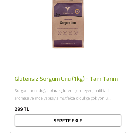
Glutensiz Sorgum Unu (1kg) - Tam Tarım
Sorgum unu, doğal olarak gluten içermeyen, hafif tatlı
aroması ve ince yapısıyla mutfakta oldukça çok yönlü
kullanılan...
299 TL
SEPETE EKLE