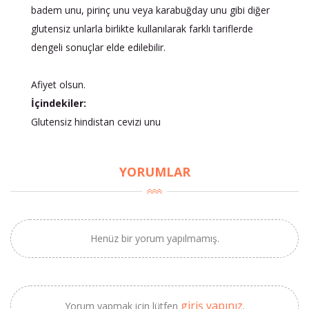
badem unu, pirinç unu veya karabuğday unu gibi diğer
glutensiz unlarla birlikte kullanılarak farklı tariflerde
dengeli sonuçlar elde edilebilir.
Afiyet olsun.
İçindekiler:
×
Glutensiz hindistan cevizi unu
BU HAFTANIN PLANLI İNDİRİMİ
YORUMLAR
2690,00 TL
Kaan Olgun Hasat
2071,30 TL
Naturel Sızma
Zeytinyağı (5lt, Soğuk
Sıkım) - Bilgem
Henüz bir yorum yapılmamış.
Zeytincilik
SEPETE EKLE
giriş yapınız.
Yorum yapmak için lütfen