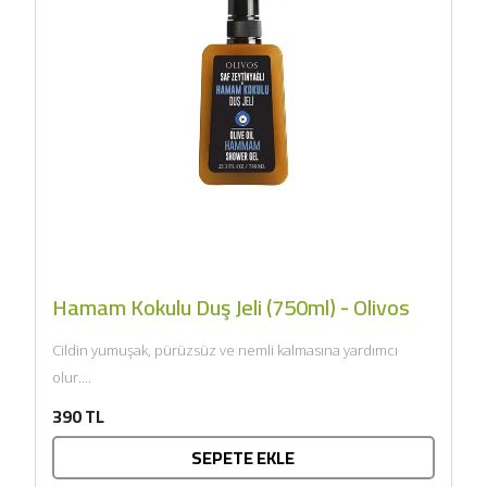
Sıkım) - Bilgem
Zeytincilik
SEPETE EKLE
Hamam Kokulu Duş Jeli (750ml) - Olivos
Cildin yumuşak, pürüzsüz ve nemli kalmasına yardımcı
olur....
390 TL
SEPETE EKLE