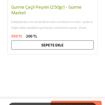
Gurme Çeçil Peyniri (250gr) - Gurme
Market
Eskitadında.com üreticilerin tüm ürünlerini inceler, sadece
hiçbir katkı maddesi içermeyen ürünlerini sunar. Afiyet
olsun....
250 TL
200 TL
SEPETE EKLE