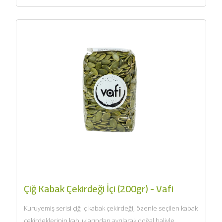
Çiğ Kabak Çekirdeği İçi (200gr) - Vafi
Kuruyemiş serisi çiğ iç kabak çekirdeği, özenle seçilen kabak
çekirdeklerinin kabuklarından ayrılarak doğal haliyle