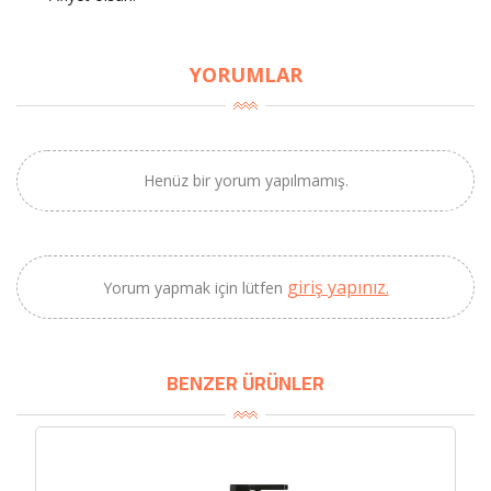
YORUMLAR
Henüz bir yorum yapılmamış.
giriş yapınız.
Yorum yapmak için lütfen
×
BU HAFTANIN PLANLI İNDİRİMİ
BENZER ÜRÜNLER
2690,00 TL
Kaan Olgun Hasat
2071,30 TL
Naturel Sızma
Zeytinyağı (5lt, Soğuk