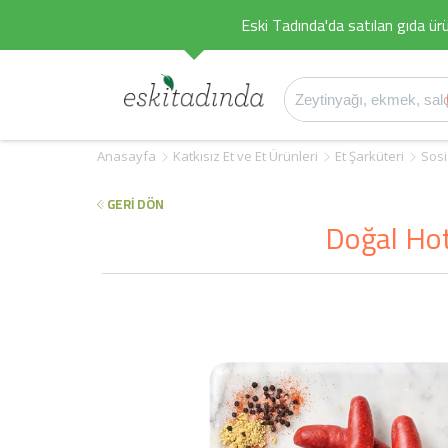
Eski Tadında'da satılan gıda ürü
Anasayfa
Katkısız Et ve Et Ürünleri
Et Şarküteri
Sosi
GERİ DÖN
Doğal Hot 