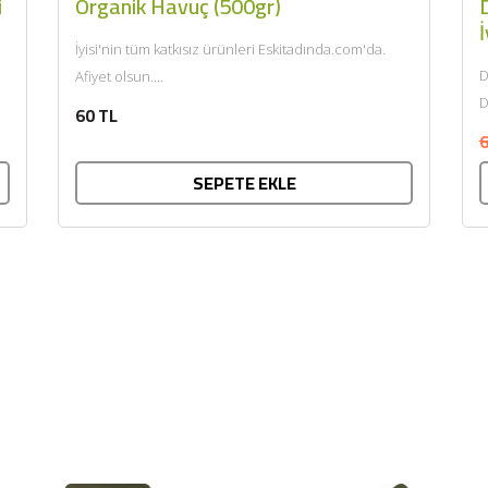
i
Organik Havuç (500gr)
D
İ
İyisi'nin tüm katkısız ürünleri Eskitadında.com'da.
D
Afiyet olsun....
D
60 TL
k
6
SEPETE EKLE