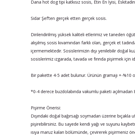
Dana hot dog tipi katkısız sosis, Etin En İyisi, Eskitad
Sidar Şef’ten gerçek etten gerçek sosis.
Dinlendirilmiş yüksek kaliteli etlerimiz ve taneden öğüt
alışılmış sosis kıvamından farklı olan, gerçek et tadınd
içermemektedir. Sosislerimizin dışı yenilebilir doğal k
sosislerimiz ızgarada, tavada ve fırında pişirmek için i
Bir pakette 4-5 adet bulunur. Ürünün gramajı +-%10 oran
*0-4 derece buzdolabında vakumlu paketi açılmadan 8 
Pişirme Önerisi:
Dışındaki doğal bağırsağı soymadan üzerine bıçakla ufak
pişirebilirsiniz. Bu sayede kendi yağı ve suyunu kaybe
ısıya maruz kalan bölümünde, çevirerek pişirmeniz öner