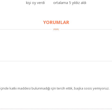
kişi oy verdi
ortalama 5 yıldız aldı
BU HAFTANIN PLANLI İNDİRİMİ
YORUMLAR
2320,00 TL
Sızma Zeytinyağı (2025
2100,00 TL
Yeni Hasat, Güney Ege, 5
Litre) - AtcaNova
SEPETE EKLE
İçinde katkı maddesi bulunmadığı için tercih ettik, başka sosis yemiyoruz.