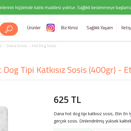
nlerinin hiçbirinde katkı maddesi yoktur. Sağlıklı beslenmeye başlamak i
Ürünler
Biz Kimiz
Sağlıklı Yaşam
İleti
s
Dana Sosis
Hot Dog Sosis
Dog Tipi Katkısız Sosis (400gr) - Et
625 TL
Dana hot dog tipi katkısız sosis, Etin En 
gerçek sosis. Dinlendirilmiş yüksek kalite