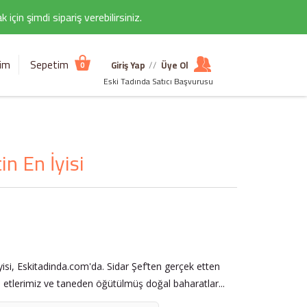
çin şimdi sipariş verebilirsiniz.
şim
Sepetim
Giriş Yap
//
Üye Ol
0
Eski Tadında Satıcı Başvurusu
in En İyisi
İyisi, Eskitadinda.com'da. Sidar Şef’ten gerçek etten
li etlerimiz ve taneden öğütülmüş doğal baharatlar...