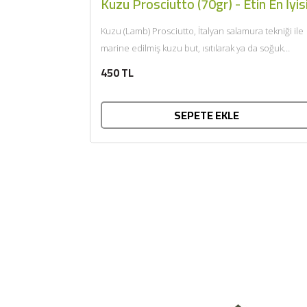
Kuzu Prosciutto (70gr) - Etin En İyis
Kuzu (Lamb) Prosciutto, İtalyan salamura tekniği ile
marine edilmiş kuzu but, ısıtılarak ya da soğuk
tüketilir. Afiyet olsun....
450 TL
SEPETE EKLE