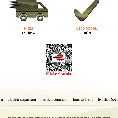
HIZLI
%100 DOĞAL
TESLİMAT
ÜRÜN
AM
GİZLİLİK KOŞULLARI
ANALİZ SONUÇLARI
İADE ve İPTAL
ÜYELİK SÖZL