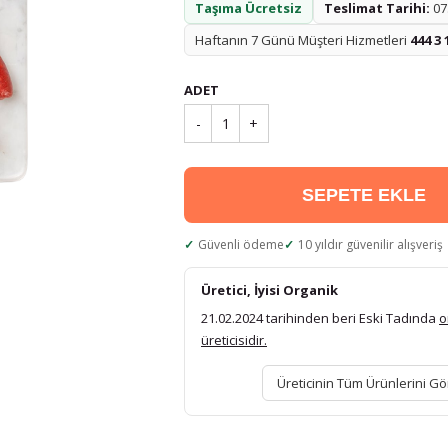
Taşıma Ücretsiz
Teslimat Tarihi:
07.
Haftanın 7 Günü Müşteri Hizmetleri
444 3 
ADET
-
1
+
SEPETE EKLE
Güvenli ödeme
10 yıldır güvenilir alışveriş
Üretici, İyisi Organik
21.02.2024 tarihinden beri Eski Tadında
o
üreticisidir.
Üreticinin Tüm Ürünlerini Gö