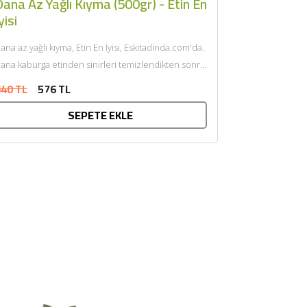
ana Az Yağlı Kıyma (500gr) - Etin En
yisi
ana az yağlı kıyma, Etin En İyisi, Eskitadinda.com'da.
ana kaburga etinden sinirleri temizlendikten sonra
endi yağı ile çift...
40 TL
576 TL
SEPETE EKLE