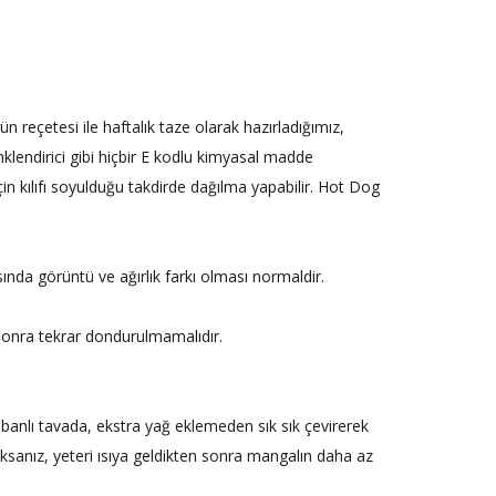
n reçetesi ile haftalık taze olarak hazırladığımız,
enklendirici gibi hiçbir E kodlu kimyasal madde
in kılıfı soyulduğu takdirde dağılma yapabilir. Hot Dog
sında görüntü ve ağırlık farkı olması normaldir.
sonra tekrar dondurulmamalıdır.
tabanlı tavada, ekstra yağ eklemeden sık sık çevirerek
ksanız, yeteri ısıya geldikten sonra mangalın daha az