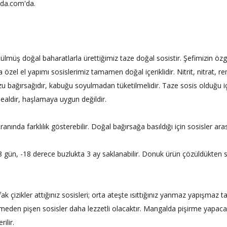
inda.com'da.
ülmüş doğal baharatlarla ürettiğimiz taze doğal sosistir. Şefimizin özgü
a özel el yapımı sosislerimiz tamamen doğal içeriklidir. Nitrit, nitrat, r
uzu bağırsağıdır, kabuğu soyulmadan tüketilmelidir. Taze sosis olduğu iç
dealdir, haşlamaya uygun değildir.
ında farklılık gösterebilir. Doğal bağırsağa basıldığı için sosisler ara
gün, -18 derece buzlukta 3 ay saklanabilir. Donuk ürün çözüldükten 
 çizikler attığınız sosisleri; orta ateşte ısıttığınız yanmaz yapışmaz 
tmeden pişen sosisler daha lezzetli olacaktır. Mangalda pişirme yapaca
ilir.