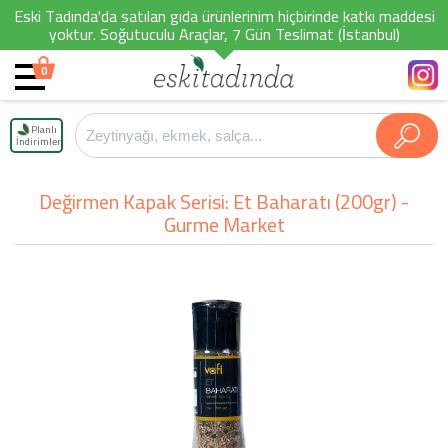
Eski Tadında'da satılan gıda ürünlerinim hiçbirinde katkı maddesi
yoktur. Soğutuculu Araçlar, 7 Gün Teslimat (İstanbul)
0
Planlı
İndirimler
Değirmen Kapak Serisi: Et Baharatı (200gr) -
Gurme Market