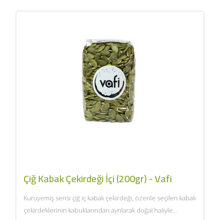
Çiğ Kabak Çekirdeği İçi (200gr) - Vafi
Kuruyemiş serisi çiğ iç kabak çekirdeği, özenle seçilen kabak
çekirdeklerinin kabuklarından ayrılarak doğal haliyle