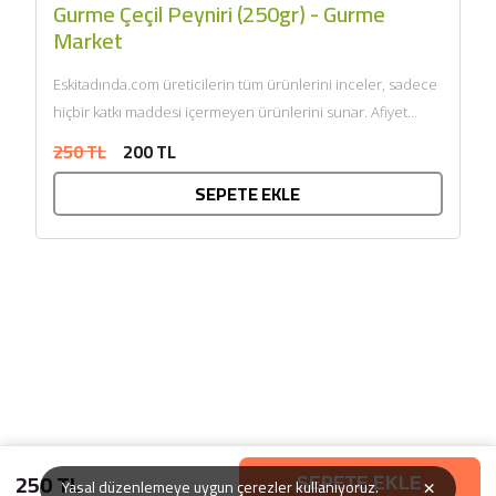
Gurme Çeçil Peyniri (250gr) - Gurme
Market
Eskitadında.com üreticilerin tüm ürünlerini inceler, sadece
hiçbir katkı maddesi içermeyen ürünlerini sunar. Afiyet
olsun....
250 TL
200 TL
SEPETE EKLE
250 TL
×
Yasal düzenlemeye uygun çerezler kullanıyoruz.
SEPETE EKLE