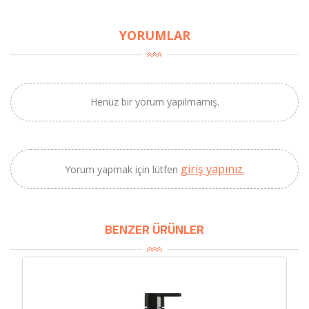
YORUMLAR
Henüz bir yorum yapılmamış.
giriş yapınız.
Yorum yapmak için lütfen
×
BU HAFTANIN PLANLI İNDİRİMİ
BENZER ÜRÜNLER
2320,00 TL
Sızma Zeytinyağı
2100,00 TL
(2025 Yeni Hasat,
Güney Ege, 5 Litre) -
AtcaNova