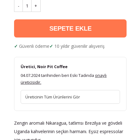
-
1
+
SEPETE EKLE
Güvenli ödeme
10 yıldır güvenilir alışveriş
Üretici, Noir Pit Coffee
04.07.2024 tarihinden beri Eski Tadında
onaylı
üreticisidir.
Üreticinin Tüm Ürünlerini Gör
Zengin aromalı Nikaragua, tatlımsı Brezilya ve gövdeli
Uganda kahvelerinin seçkin harmanı. Eşsiz espressolar
için uygundur.