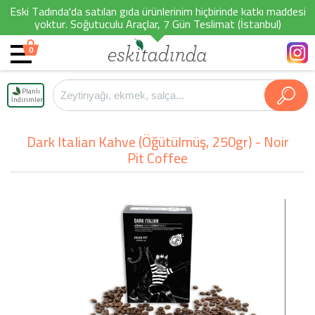
Eski Tadında'da satılan gıda ürünlerinim hiçbirinde katkı maddesi
yoktur. Soğutuculu Araçlar, 7 Gün Teslimat (İstanbul)
0
Planlı
İndirimler
Dark Italian Kahve (Öğütülmüş, 250gr) - Noir
Pit Coffee