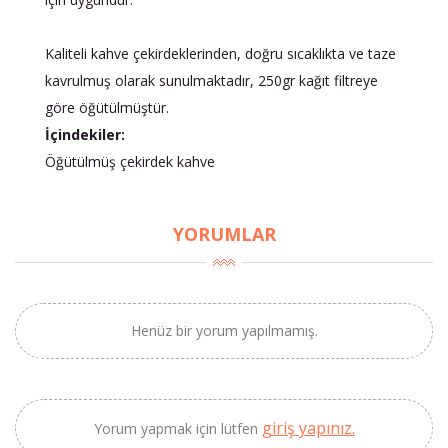
Kaliteli kahve çekirdeklerinden, doğru sıcaklıkta ve taze
kavrulmuş olarak sunulmaktadır, 250gr kağıt filtreye
göre öğütülmüştür.
İçindekiler:
Öğütülmüş çekirdek kahve
YORUMLAR
Henüz bir yorum yapılmamış.
×
BU HAFTANIN PLANLI İNDİRİMİ
giriş yapınız.
Yorum yapmak için lütfen