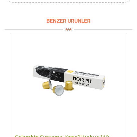
2320,00 TL
Sızma Zeytinyağı
2100,00 TL
(2025 Yeni Hasat,
BENZER ÜRÜNLER
Güney Ege, 5 Litre) -
AtcaNova
SEPETE EKLE