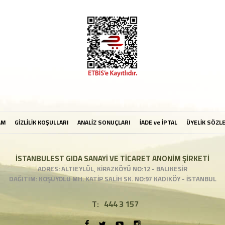
AM
GİZLİLİK KOŞULLARI
ANALİZ SONUÇLARI
İADE ve İPTAL
ÜYELİK SÖZL
İSTANBULEST GIDA SANAYİ VE TİCARET ANONİM ŞİRKETİ
ADRES: ALTIEYLÜL, KİRAZKÖYÜ NO:12 - BALIKESİR
DAĞITIM: KOŞUYOLU MH. KATİP SALİH SK. NO:97 KADIKÖY - İSTANBUL
T:
444 3 157