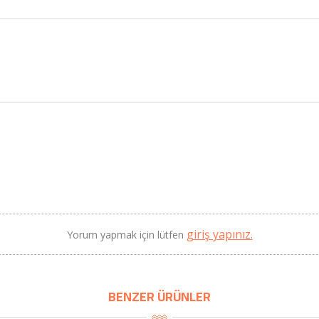
2690,00 TL
Kaan Olgun Hasat
2071,30 TL
Naturel Sızma Zeytinyağı
(5lt, Soğuk Sıkım) - Bilgem
Zeytincilik
SEPETE EKLE
giriş yapınız.
Yorum yapmak için lütfen
BENZER ÜRÜNLER