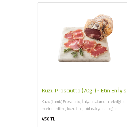
Kuzu Prosciutto (70gr) - Etin En İyis
Kuzu (Lamb) Prosciutto, İtalyan salamura tekniği ile
marine edilmiş kuzu but, ısıtılarak ya da soğuk
tüketilir. Afiyet olsun....
450 TL