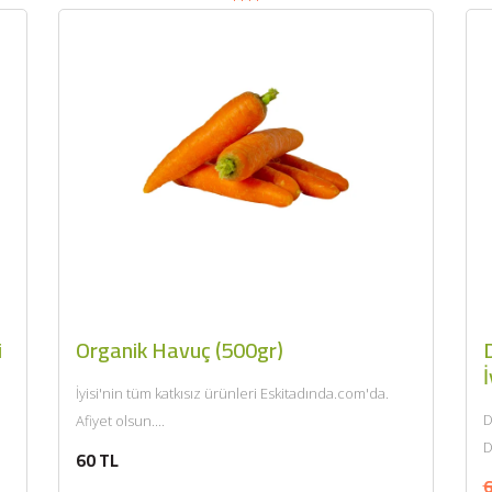
i
Organik Havuç (500gr)
D
İ
İyisi'nin tüm katkısız ürünleri Eskitadında.com'da.
D
Afiyet olsun....
D
60 TL
k
6