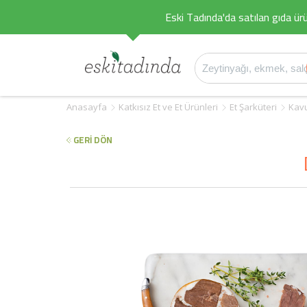
Eski Tadında'da satılan gıda ürü
Anasayfa
Katkısız Et ve Et Ürünleri
Et Şarküteri
Kav
GERİ DÖN