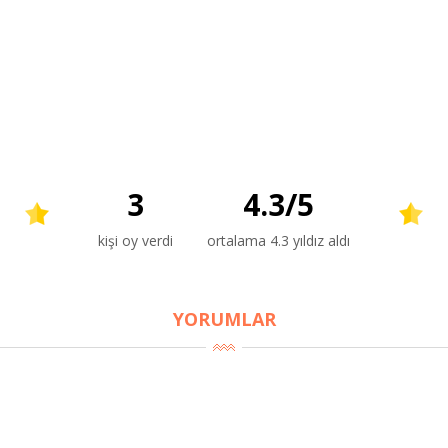
3
4.3
/
5
kişi oy verdi
ortalama 4.3 yıldız aldı
YORUMLAR
BU HAFTANIN PLANLI İNDİRİMİ