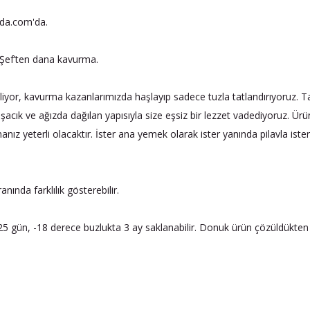
nda.com'da.
Şef’ten dana kavurma.
izliyor, kavurma kazanlarımızda haşlayıp sadece tuzla tatlandırıyoruz
acık ve ağızda dağılan yapısıyla size eşsiz bir lezzet vadediyoruz. Ür
ız yeterli olacaktır. İster ana yemek olarak ister yanında pilavla ister k
ında farklılık gösterebilir.
 gün, -18 derece buzlukta 3 ay saklanabilir. Donuk ürün çözüldükten 