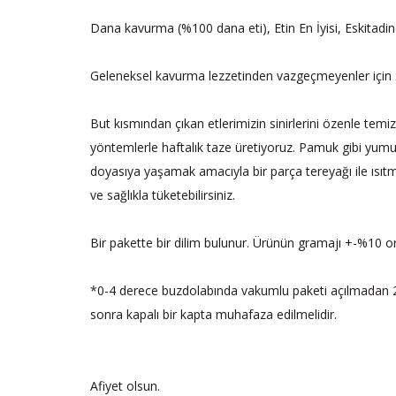
Dana kavurma (%100 dana eti), Etin En İyisi, Eskitadi
Geleneksel kavurma lezzetinden vazgeçmeyenler için 
But kısmından çıkan etlerimizin sinirlerini özenle tem
yöntemlerle haftalık taze üretiyoruz. Pamuk gibi yumuş
doyasıya yaşamak amacıyla bir parça tereyağı ile ısıtman
ve sağlıkla tüketebilirsiniz.
Bir pakette bir dilim bulunur. Ürünün gramajı +-%10 oran
*0-4 derece buzdolabında vakumlu paketi açılmadan 25
sonra kapalı bir kapta muhafaza edilmelidir.
Afiyet olsun.