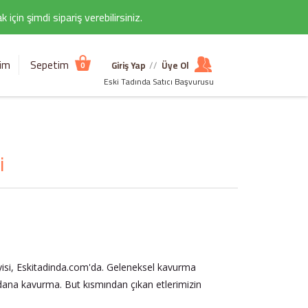
çin şimdi sipariş verebilirsiniz.
şim
Sepetim
Giriş Yap
//
Üye Ol
0
Eski Tadında Satıcı Başvurusu
i
yisi, Eskitadinda.com'da. Geleneksel kavurma
dana kavurma. But kısmından çıkan etlerimizin