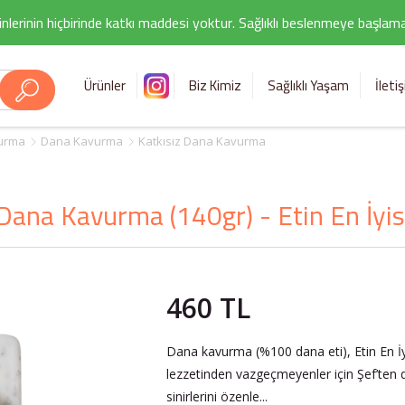
nlerinin hiçbirinde katkı maddesi yoktur. Sağlıklı beslenmeye başlamak i
Ürünler
Biz Kimiz
Sağlıklı Yaşam
İleti
urma
Dana Kavurma
Katkısız Dana Kavurma
Dana Kavurma (140gr) - Etin En İyis
460 TL
Dana kavurma (%100 dana eti), Etin En İ
lezzetinden vazgeçmeyenler için Şef’ten 
sinirlerini özenle...