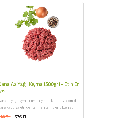
ana Az Yağlı Kıyma (500gr) - Etin En
yisi
ana az yağlı kıyma, Etin En İyisi, Eskitadinda.com'da.
ana kaburga etinden sinirleri temizlendikten sonra
endi yağı ile çift...
40 TL
576 TL