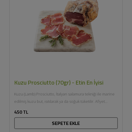
Kuzu Prosciutto (70gr) - Etin En İyisi
Kuzu (Lamb) Prosciutto, İtalyan salamura tekniği ile marine
edilmiş kuzu but, ısıtılarak ya da soğuk tüketilir. Afiyet
olsun....
450 TL
SEPETE EKLE