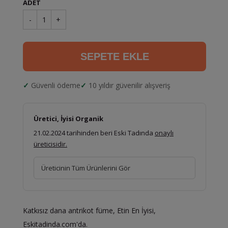
ADET
-
1
+
SEPETE EKLE
Güvenli ödeme
10 yıldır güvenilir alışveriş
Üretici, İyisi Organik
21.02.2024 tarihinden beri Eski Tadında
onaylı
üreticisidir.
Üreticinin Tüm Ürünlerini Gör
Katkısız dana antrikot füme, Etin En İyisi,
Eskitadinda.com'da.