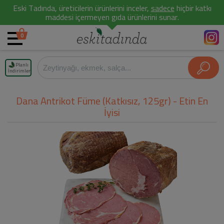
Eski Tadında, üreticilerin ürünlerini inceler,
sadece
hiçbir katkı
maddesi içermeyen gıda ürünlerini sunar.
0
Planlı
İndirimler
Dana Antrikot Füme (Katkısız, 125gr) - Etin En
İyisi