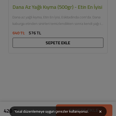
Dana Az Yağlı Kıyma (500gr) - Etin En İyisi
Dana az yağlı kıyma, Etin En İyisi, Eskitadinda.com'da. Dana
kaburga etinden sinirleri temizlendikten sonra kendi yağı ile
çift...
640 TL
576 TL
SEPETE EKLE
420 TL
×
Yasal düzenlemeye uygun çerezler kullanıyoruz.
SEPETE EKLE