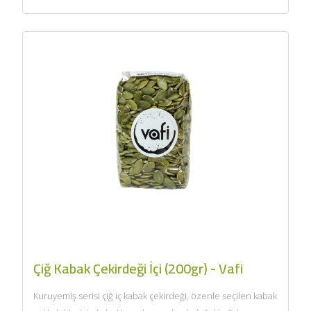
Çiğ Kabak Çekirdeği İçi (200gr) - Vafi
Kuruyemiş serisi çiğ iç kabak çekirdeği, özenle seçilen kabak