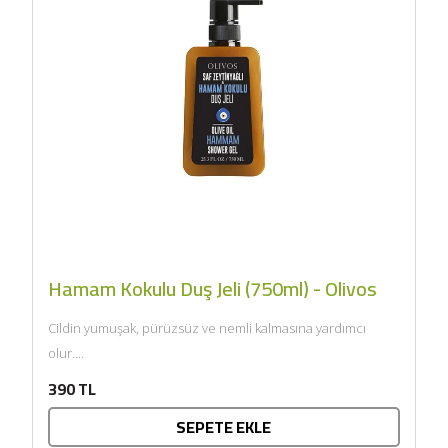
Hamam Kokulu Duş Jeli (750ml) - Olivos
Cildin yumuşak, pürüzsüz ve nemli kalmasına yardımcı
olur....
390 TL
SEPETE EKLE