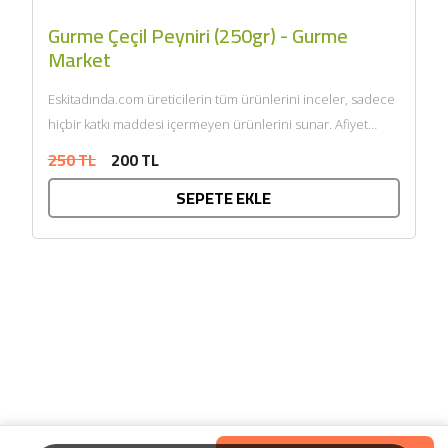
Gurme Çeçil Peyniri (250gr) - Gurme
Market
Eskitadında.com üreticilerin tüm ürünlerini inceler, sadece
hiçbir katkı maddesi içermeyen ürünlerini sunar. Afiyet
olsun....
250 TL
200 TL
SEPETE EKLE