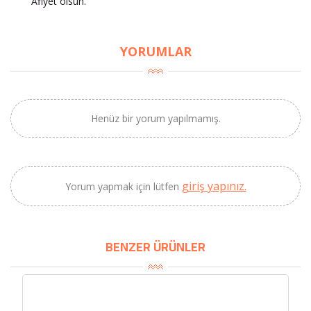
Afiyet olsun.
×
YORUMLAR
BU HAFTANIN PLANLI İNDİRİMİ
2320,00 TL
Sızma Zeytinyağı
Henüz bir yorum yapılmamış.
2100,00 TL
(2025 Yeni Hasat,
Güney Ege, 5 Litre) -
AtcaNova
giriş yapınız.
Yorum yapmak için lütfen
SEPETE EKLE
BENZER ÜRÜNLER