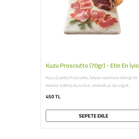
Kuzu Prosciutto (70gr) - Etin En İyis
Kuzu (Lamb) Prosciutto, İtalyan salamura tekniği ile
marine edilmiş kuzu but, ısıtılarak ya da soğuk
tüketilir. Afiyet olsun....
450 TL
SEPETE EKLE