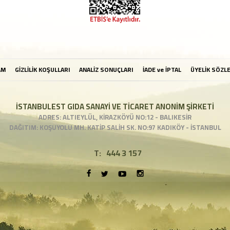
AM
GİZLİLİK KOŞULLARI
ANALİZ SONUÇLARI
İADE ve İPTAL
ÜYELİK SÖZL
İSTANBULEST GIDA SANAYİ VE TİCARET ANONİM ŞİRKETİ
ADRES: ALTIEYLÜL, KİRAZKÖYÜ NO:12 - BALIKESİR
DAĞITIM: KOŞUYOLU MH. KATİP SALİH SK. NO:97 KADIKÖY - İSTANBUL
T:
444 3 157