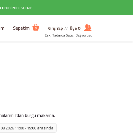
ürünlerini sunar.
şim
Sepetim
Giriş Yap
//
Üye Ol
0
Eski Tadında Satıcı Başvurusu
nalarımızdan burgu makarna.
08.2026 11:00 - 19:00 arasında