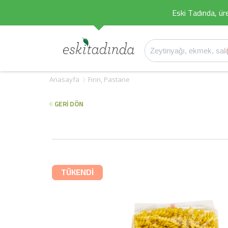
Eski Tadında, üret
Anasayfa
Fırın, Pastane
GERİ DÖN
TÜKENDİ