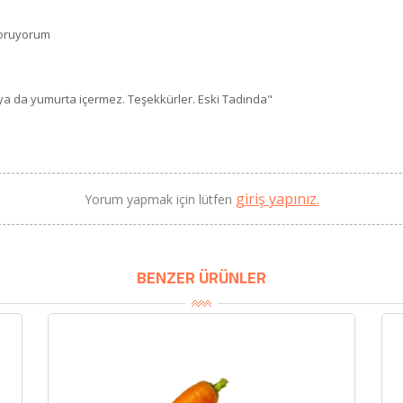
 soruyorum
 ya da yumurta içermez. Teşekkürler. Eski Tadında"
BU HAFTANIN PLANLI İNDİRİMİ
2320,00 TL
Sızma Zeytinyağı (2025
giriş yapınız.
Yorum yapmak için lütfen
2100,00 TL
Yeni Hasat, Güney Ege, 5
Litre) - AtcaNova
SEPETE EKLE
BENZER ÜRÜNLER