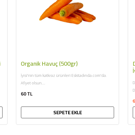
i
Organik Havuç (500gr)
D
İ
İyisi'nin tüm katkısız ürünleri Eskitadında.com'da.
D
Afiyet olsun....
D
60 TL
k
6
SEPETE EKLE