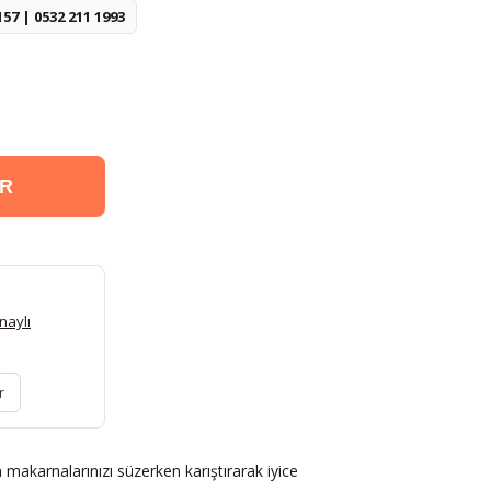
157 | 0532 211 1993
ER
naylı
r
makarnalarınızı süzerken karıştırarak iyice