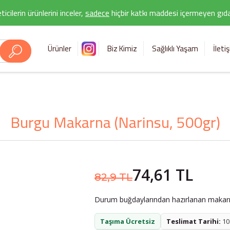
icilerin ürünlerini inceler,
sadece
hiçbir katkı maddesi içermeyen gıda 
Ürünler
Biz Kimiz
Sağlıklı Yaşam
İleti
Burgu Makarna (Narinsu, 500gr)
74,61 TL
82,9 TL
Durum buğdaylarından hazırlanan makar
Taşıma Ücretsiz
Teslimat Tarihi:
10.