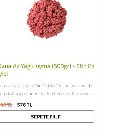
ana Az Yağlı Kıyma (500gr) - Etin En
yisi
ana az yağlı kıyma, Etin En İyisi, Eskitadinda.com'da.
ana kaburga etinden sinirleri temizlendikten sonra
endi yağı ile çift...
40 TL
576 TL
SEPETE EKLE