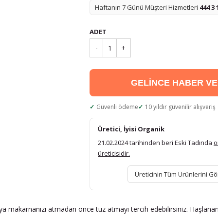
Haftanın 7 Günü Müşteri Hizmetleri
444 3 
ADET
-
1
+
GELİNCE HABER V
Güvenli ödeme
10 yıldır güvenilir alışveriş
Üretici, İyisi Organik
21.02.2024 tarihinden beri Eski Tadında
o
üreticisidir.
Üreticinin Tüm Ürünlerini Gö
a makarnanızı atmadan önce tuz atmayı tercih edebilirsiniz. Haşlanan 