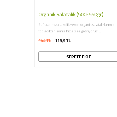
Organik Salatalık (500-550gr)
Sofralarımıza tazelik veren organik salatalıklarımızı
topladıktan sonra hızla size getiriyoruz....
144 TL
119,9 TL
SEPETE EKLE