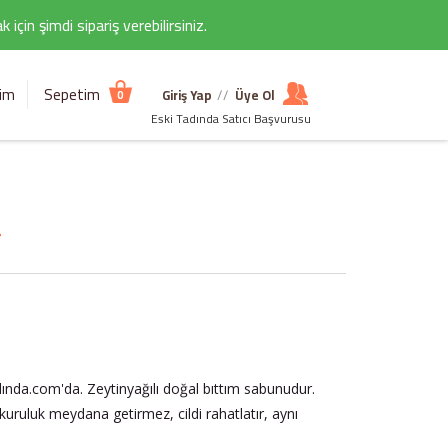
çin şimdi sipariş verebilirsiniz.
şim
Sepetim
Giriş Yap
//
Üye Ol
0
Eski Tadında Satıcı Başvurusu
r
adında.com'da. Zeytinyağılı doğal bıttım sabunudur.
 kuruluk meydana getirmez, cildi rahatlatır, aynı