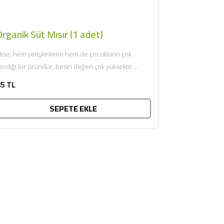
rganik Süt Mısır (1 adet)
ısır, hem yetişkinlerin hem de çocukların çok
evdiği bir üründür, besin değeri çok yüksektir.
lkemizde geniş anlamda...
5 TL
SEPETE EKLE