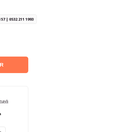
157 | 0532 211 1993
ER
naylı
a