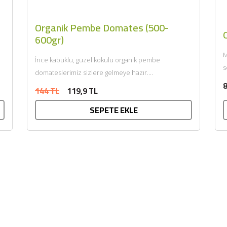
Organik Pembe Domates (500-
O
600gr)
M
İnce kabuklu, güzel kokulu organik pembe
s
domateslerimiz sizlere gelmeye hazır....
Ü
8
144 TL
119,9 TL
SEPETE EKLE