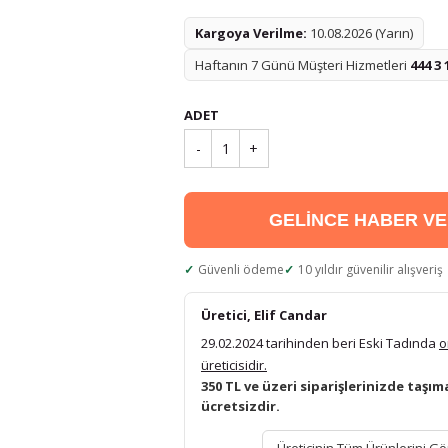
Kargoya Verilme:
10.08.2026 (Yarın)
Haftanın 7 Günü Müşteri Hizmetleri
444 3 
ADET
-
1
+
GELİNCE HABER V
Güvenli ödeme
10 yıldır güvenilir alışveriş
Üretici, Elif Candar
29.02.2024 tarihinden beri Eski Tadında
o
üreticisidir.
350 TL ve üzeri siparişlerinizde taşım
ücretsizdir.