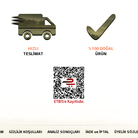
HIZLI
%100 DOĞAL
TESLİMAT
ÜRÜN
AM
GİZLİLİK KOŞULLARI
ANALİZ SONUÇLARI
İADE ve İPTAL
ÜYELİK SÖZL