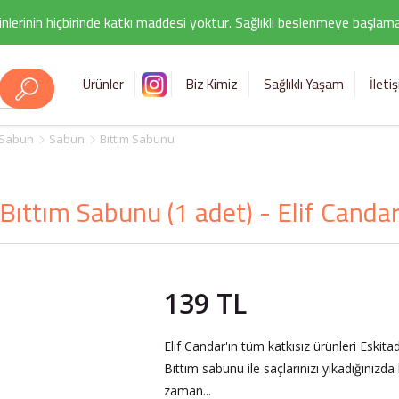
nlerinin hiçbirinde katkı maddesi yoktur. Sağlıklı beslenmeye başlamak i
Ürünler
Biz Kimiz
Sağlıklı Yaşam
İleti
 Sabun
Sabun
Bıttım Sabunu
Bıttım Sabunu (1 adet) - Elif Canda
139 TL
Elif Candar'ın tüm katkısız ürünleri Eskit
Bıttım sabunu ile saçlarınızı yıkadığınızda
zaman...