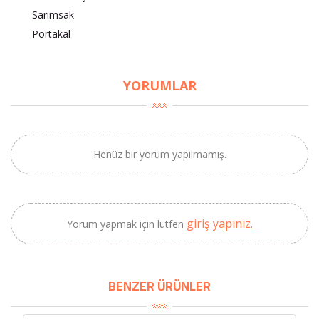
Sarımsak
Portakal
×
BU HAFTANIN PLANLI İNDİRİMİ
YORUMLAR
2690,00 TL
Kaan Olgun Hasat
2071,30 TL
Naturel Sızma
Zeytinyağı (5lt, Soğuk
Henüz bir yorum yapılmamış.
Sıkım) - Bilgem
Zeytincilik
giriş yapınız.
Yorum yapmak için lütfen
SEPETE EKLE
BENZER ÜRÜNLER