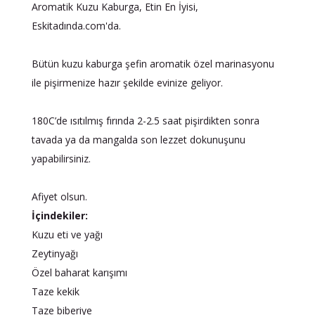
Aromatik Kuzu Kaburga, Etin En İyisi,
Eskitadında.com'da.
Bütün kuzu kaburga şefin aromatik özel marinasyonu
ile pişirmenize hazır şekilde evinize geliyor.
180C’de ısıtılmış fırında 2-2.5 saat pişirdikten sonra
tavada ya da mangalda son lezzet dokunuşunu
yapabilirsiniz.
Afiyet olsun.
İçindekiler:
Kuzu eti ve yağı
Zeytinyağı
Özel baharat karışımı
Taze kekik
Taze biberiye