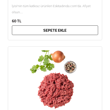
İyisi'nin tüm katkısız ürünleri Eskitadında.com'da. Afiyet
olsun....
60 TL
SEPETE EKLE