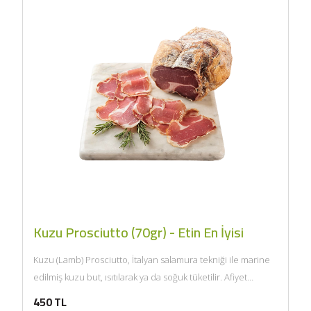
Kuzu Prosciutto (70gr) - Etin En İyisi
Kuzu (Lamb) Prosciutto, İtalyan salamura tekniği ile marine
edilmiş kuzu but, ısıtılarak ya da soğuk tüketilir. Afiyet
olsun....
450 TL