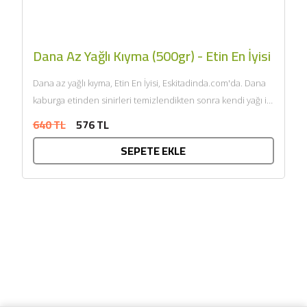
Dana Az Yağlı Kıyma (500gr) - Etin En İyisi
Dana az yağlı kıyma, Etin En İyisi, Eskitadinda.com'da. Dana
kaburga etinden sinirleri temizlendikten sonra kendi yağı ile
çift...
640 TL
576 TL
SEPETE EKLE