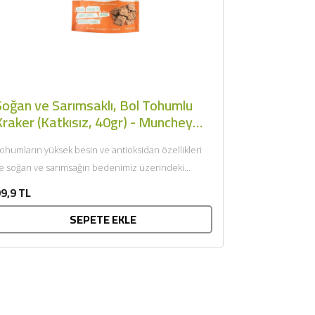
Soğan ve Sarımsaklı, Bol Tohumlu
Kraker (Katkısız, 40gr) - Munchey
Food
ohumların yüksek besin ve antioksidan özellikleri
le soğan ve sarımsağın bedenimiz üzerindeki
nemli sağlık etkilerini ihtiva eden...
9,9 TL
SEPETE EKLE