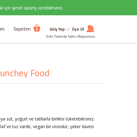
çin şimdi sipariş verebilirsiniz.
şim
Sepetim
Giriş Yap
//
Üye Ol
0
Eski Tadında Satıcı Başvurusu
 Munchey Food
süt, yoğurt ve tatlılarla birlikte tüketebilirsiniz.
laf ve tuz vardır, vegan bir üründür, şeker ilavesi