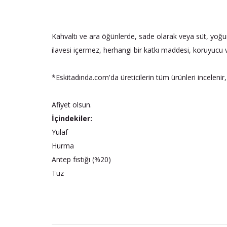
Kahvaltı ve ara öğünlerde, sade olarak veya süt, yoğurt 
ilavesi içermez, herhangi bir katkı maddesi, koruyucu 
*Eskitadında.com'da üreticilerin tüm ürünleri incelenir,
Afiyet olsun.
İçindekiler:
Yulaf
Hurma
Antep fıstığı (%20)
Tuz