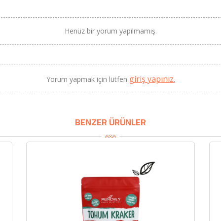
Henüz bir yorum yapılmamış.
BU HAFTANIN PLANLI İNDİRİMİ
giriş yapınız.
Yorum yapmak için lütfen
2690,00 TL
Kaan Olgun Hasat
2071,30 TL
Naturel Sızma Zeytinyağı
(5lt, Soğuk Sıkım) - Bilgem
BENZER ÜRÜNLER
Zeytincilik
SEPETE EKLE