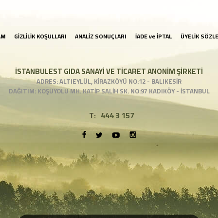
AM
GİZLİLİK KOŞULLARI
ANALİZ SONUÇLARI
İADE ve İPTAL
ÜYELİK SÖZL
İSTANBULEST GIDA SANAYİ VE TİCARET ANONİM ŞİRKETİ
ADRES: ALTIEYLÜL, KİRAZKÖYÜ NO:12 - BALIKESİR
DAĞITIM: KOŞUYOLU MH. KATİP SALİH SK. NO:97 KADIKÖY - İSTANBUL
T:
444 3 157