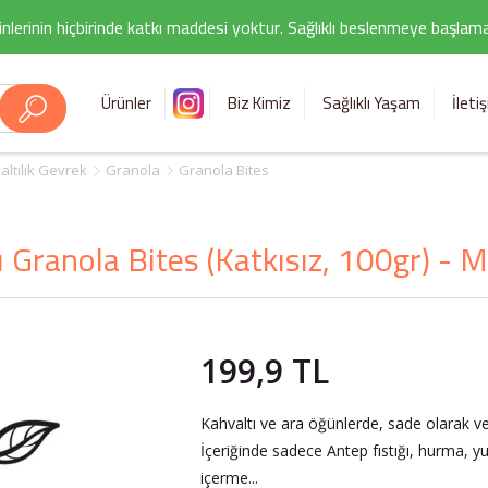
nlerinin hiçbirinde katkı maddesi yoktur. Sağlıklı beslenmeye başlamak i
Ürünler
Biz Kimiz
Sağlıklı Yaşam
İleti
altılık Gevrek
Granola
Granola Bites
lı Granola Bites (Katkısız, 100gr) -
199,9 TL
Kahvaltı ve ara öğünlerde, sade olarak veya 
İçeriğinde sadece Antep fıstığı, hurma, yu
içerme...