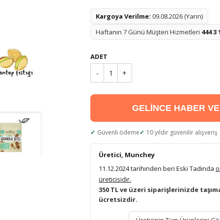
Kargoya Verilme:
09.08.2026 (Yarın)
Haftanın 7 Günü Müşteri Hizmetleri
444 3 
ADET
-
1
+
GELİNCE HABER V
Güvenli ödeme
10 yıldır güvenilir alışveriş
Üretici, Munchey
11.12.2024 tarihinden beri Eski Tadında
o
üreticisidir.
350 TL ve üzeri siparişlerinizde taşım
ücretsizdir.