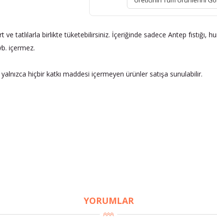
Üreticinin Tüm Ürünlerini Gö
ve tatlılarla birlikte tüketebilirsiniz. İçeriğinde sadece Antep fıstığı, 
vb. içermez.
 yalnızca hiçbir katkı maddesi içermeyen ürünler satışa sunulabilir.
YORUMLAR