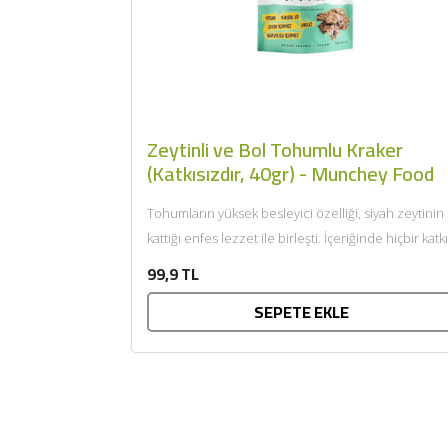
Zeytinli ve Bol Tohumlu Kraker
(Katkısızdır, 40gr) - Munchey Food
Tohumların yüksek besleyici özelliği, siyah zeytinin
kattığı enfes lezzet ile birleşti. İçeriğinde hiçbir katkı
maddesi içermeyen, zeytinyağı,...
99,9 TL
SEPETE EKLE