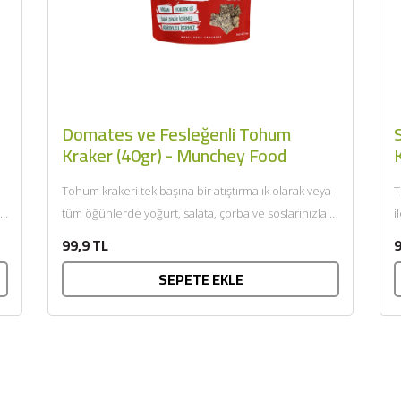
Domates ve Fesleğenli Tohum
Kraker (40gr) - Munchey Food
Tohum krakeri tek başına bir atıştırmalık olarak veya
T
tüm öğünlerde yoğurt, salata, çorba ve soslarınızla
i
birlikte tüketebilirsiniz. Şeker...
ö
99,9 TL
9
SEPETE EKLE