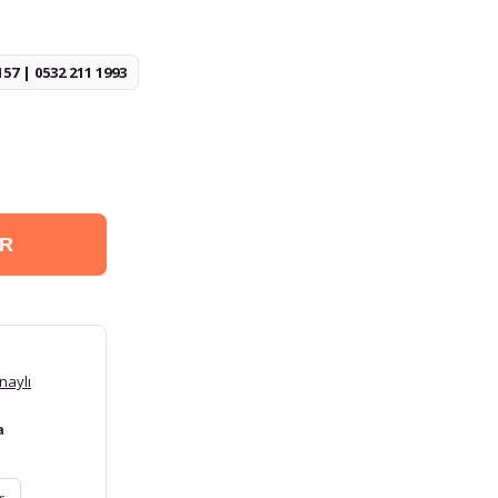
157 | 0532 211 1993
ER
naylı
a