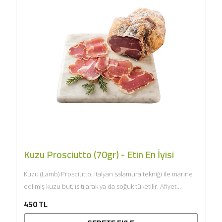
Kuzu Prosciutto (70gr) - Etin En İyisi
Kuzu (Lamb) Prosciutto, İtalyan salamura tekniği ile marine
edilmiş kuzu but, ısıtılarak ya da soğuk tüketilir. Afiyet
olsun....
450 TL