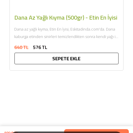
Dana Az Yağlı Kıyma (500gr) - Etin En İyisi
Dana az yağlı kıyma, Etin En İyisi, Eskitadinda.com'da. Dana
kaburga etinden sinirleri temizlendikten sonra kendi yağı ile
çift...
640 TL
576 TL
SEPETE EKLE
106,9 TL