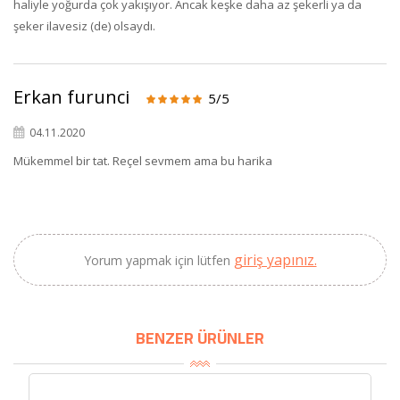
haliyle yoğurda çok yakışıyor. Ancak keşke daha az şekerli ya da
şeker ilavesiz (de) olsaydı.
×
BU HAFTANIN PLANLI İNDİRİMİ
Erkan furunci
5/5
2320,00 TL
04.11.2020
Sızma Zeytinyağı
2100,00 TL
(2025 Yeni Hasat,
Mükemmel bir tat. Reçel sevmem ama bu harika
Güney Ege, 5 Litre) -
AtcaNova
giriş yapınız.
Yorum yapmak için lütfen
SEPETE EKLE
BENZER ÜRÜNLER