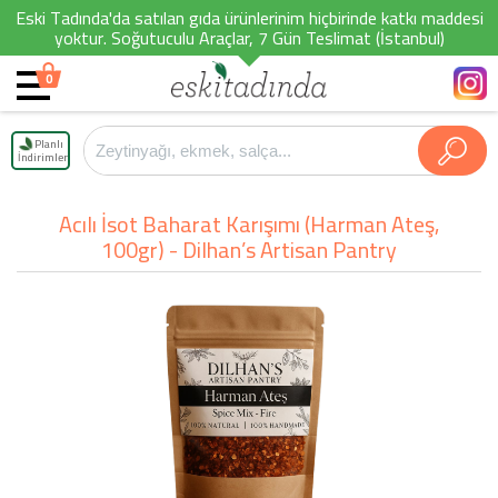
Eski Tadında'da satılan gıda ürünlerinim hiçbirinde katkı maddesi
yoktur. Soğutuculu Araçlar, 7 Gün Teslimat (İstanbul)
0
Planlı
İndirimler
Acılı İsot Baharat Karışımı (Harman Ateş,
100gr) - Dilhan’s Artisan Pantry