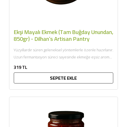
Ekşi Mayalı Ekmek (Tam Buğday Unundan,
850gr) - Dilhan’s Artisan Pantry
Yüzyıllardır süren geleneksel yöntemlerle özenle hazırlanır.
Uzun fermantasyon süreci sayesinde ekmeğe eşsiz aroma
ve hafif mayhoş tat...
319 TL
SEPETE EKLE