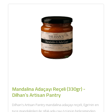
Mandalina Adaçayı Reçeli (330gr) -
Dilhan’s Artisan Pantry
Dilhan's Artisan Pantry mandalina adaçayı reçeli, Ege’nin en
taze mandalinleri ile şifalı ada çayı özünün birleşiminden