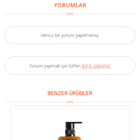
YORUMLAR
Henüz bir yorum yapılmamış.
giriş yapınız.
Yorum yapmak için lütfen
×
BENZER ÜRÜNLER
BU HAFTANIN PLANLI İNDİRİMİ
2320,00 TL
Sızma Zeytinyağı
2100,00 TL
(2025 Yeni Hasat,
Güney Ege, 5 Litre) -
AtcaNova