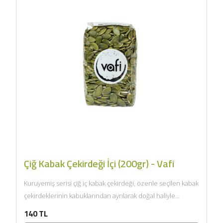
Çiğ Kabak Çekirdeği İçi (200gr) - Vafi
Kuruyemiş serisi çiğ iç kabak çekirdeği, özenle seçilen kabak
çekirdeklerinin kabuklarından ayrılarak doğal haliyle
sunulmasıyla hazırlanır. Kendine...
140 TL