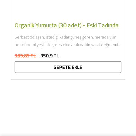
Organik Yumurta (30 adet) - Eski Tadında
Serbest dolaşan, istediği kadar güneş gören, merada yılın
her dönemi yeşillikler, destek olarak da kimyasal değmemiş
organik...
389,85 TL
350,9 TL
SEPETE EKLE