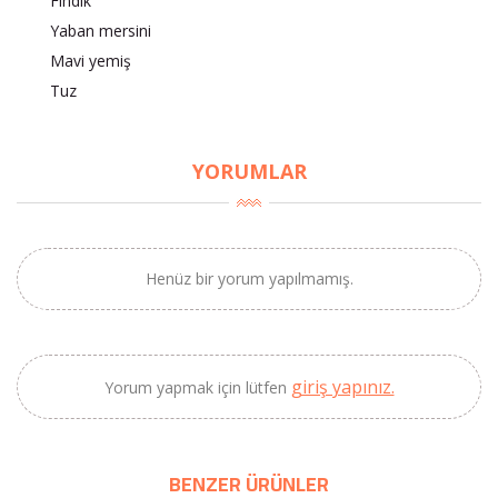
Fındık
Yaban mersini
Mavi yemiş
Tuz
×
BU HAFTANIN PLANLI İNDİRİMİ
YORUMLAR
2320,00 TL
Sızma Zeytinyağı
2100,00 TL
(2025 Yeni Hasat,
Güney Ege, 5 Litre) -
AtcaNova
Henüz bir yorum yapılmamış.
SEPETE EKLE
giriş yapınız.
Yorum yapmak için lütfen
BENZER ÜRÜNLER