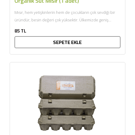
Organik Süt Mısır (1 adet)
Mısır, hem yetişkinlerin hem de çocukların çok sevdiği bir
üründür, besin değeri çok yüksektir. Ülkemizde geniş
anlamda...
85 TL
SEPETE EKLE